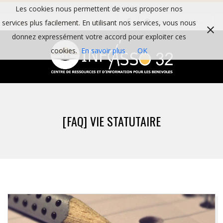
Skip
Les cookies nous permettent de vous proposer nos
Tél : 05 62 06 59 82
Search
to
services plus facilement. En utilisant nos services, vous nous
Actualités
Partenaires
Contact
content
donnez expressément votre accord pour exploiter ces
cookies.
En savoir plus
OK
I
Primary
N
Navigation
[FAQ] VIE STATUTAIRE
Menu
F
O
A