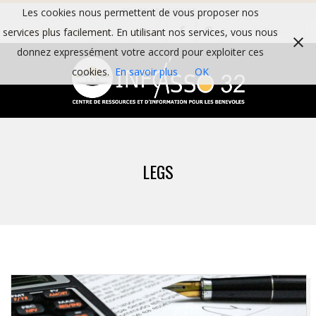
Skip
Les cookies nous permettent de vous proposer nos
Tél : 05 62 06 59 82
Search
to
services plus facilement. En utilisant nos services, vous nous
Actualités
Partenaires
Contact
content
donnez expressément votre accord pour exploiter ces
cookies.
En savoir plus
OK
I
Primary
N
Navigation
LEGS
Menu
F
O
A