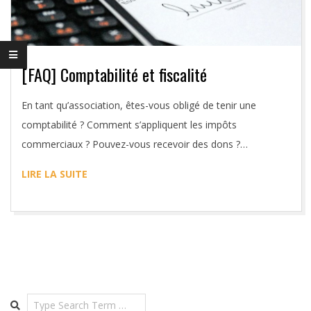
S
S
O
[FAQ] Comptabilité et fiscalité
3
2016-
En tant qu’association, êtes-vous obligé de tenir une
04-
comptabilité ? Comment s’appliquent les impôts
2
07
commerciaux ? Pouvez-vous recevoir des dons ?…
LIRE LA SUITE
Search