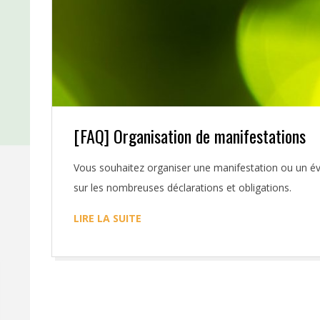
S
O
3
2
[FAQ] Organisation de manifestations
2016-
Vous souhaitez organiser une manifestation ou un é
04-
sur les nombreuses déclarations et obligations.
07
LIRE LA SUITE