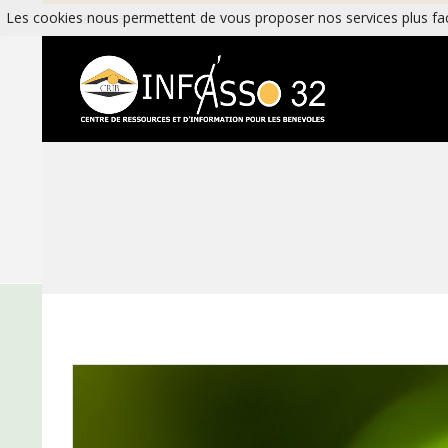
Skip
Les cookies nous permettent de vous proposer nos services plus fac
Tél : 05 62 06 59 82
to
content
I
N
F
O
A
S