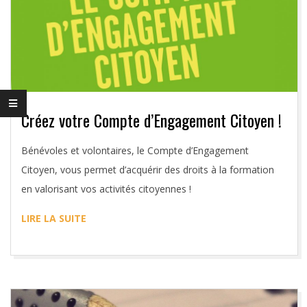
S
S
O
3
Créez votre Compte d’Engagement Citoyen !
2
2019-
Bénévoles et volontaires, le Compte d’Engagement
02-
Citoyen, vous permet d’acquérir des droits à la formation
26
en valorisant vos activités citoyennes !
LIRE LA SUITE