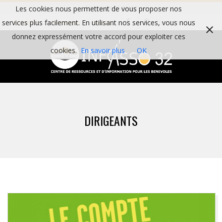
Skip
Les cookies nous permettent de vous proposer nos
Tél : 05 62 06 59 82
Search
to
services plus facilement. En utilisant nos services, vous nous
Actualités
Partenaires
Contact
content
donnez expressément votre accord pour exploiter ces
cookies.
En savoir plus
OK
I
Primary
N
Navigation
DIRIGEANTS
Menu
F
O
A