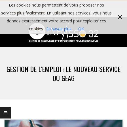
Skip
Les cookies nous permettent de vous proposer nos
Tél : 05 62 06 59 82
Search
to
services plus facilement. En utilisant nos services, vous nous
Actualités
Partenaires
Contact
content
donnez expressément votre accord pour exploiter ces
cookies.
En savoir plus
OK
I
Primary
N
Navigation
GESTION DE L’EMPLOI : LE NOUVEAU SERVICE
Menu
F
DU GEAG
O
A