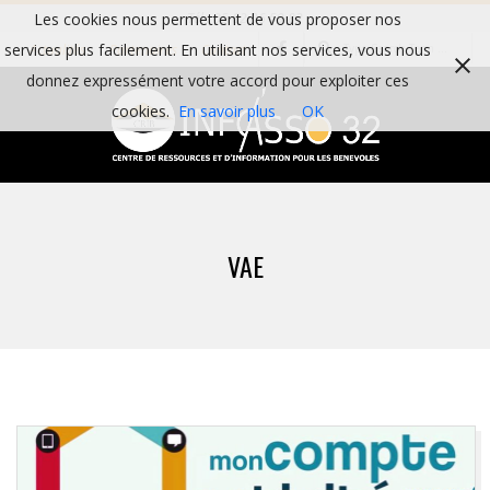
Skip
Les cookies nous permettent de vous proposer nos
Tél : 05 62 06 59 82
Search
to
services plus facilement. En utilisant nos services, vous nous
Actualités
Partenaires
Contact
content
donnez expressément votre accord pour exploiter ces
cookies.
En savoir plus
OK
I
Primary
N
Navigation
VAE
Menu
F
O
A