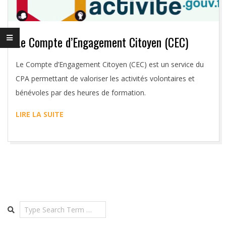
S
S
Le Compte d’Engagement Citoyen (CEC)
O
2017-
Le Compte d’Engagement Citoyen (CEC) est un service du
3
02-
CPA permettant de valoriser les activités volontaires et
14
bénévoles par des heures de formation.
2
LIRE LA SUITE
Search