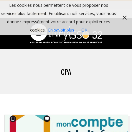
Skip
Les cookies nous permettent de vous proposer nos
Tél : 05 62 06 59 82
Search
to
services plus facilement. En utilisant nos services, vous nous
Actualités
Partenaires
Contact
content
donnez expressément votre accord pour exploiter ces
cookies.
En savoir plus
OK
I
Primary
N
Navigation
CPA
Menu
F
O
A