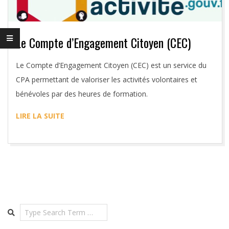
S
S
Le Compte d’Engagement Citoyen (CEC)
O
2017-
Le Compte d’Engagement Citoyen (CEC) est un service du
3
02-
CPA permettant de valoriser les activités volontaires et
14
bénévoles par des heures de formation.
2
LIRE LA SUITE
Search